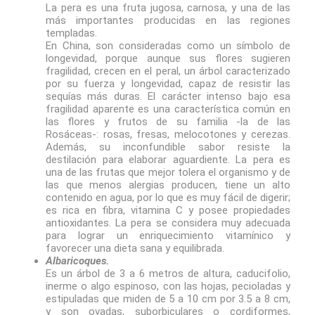
La pera es una fruta jugosa, carnosa, y una de las
más importantes producidas en las regiones
templadas.
En China, son consideradas como un símbolo de
longevidad, porque aunque sus flores sugieren
fragilidad, crecen en el peral, un árbol caracterizado
por su fuerza y longevidad, capaz de resistir las
sequías más duras. El carácter intenso bajo esa
fragilidad aparente es una característica común en
las flores y frutos de su familia -la de las
Rosáceas-: rosas, fresas, melocotones y cerezas.
Además, su inconfundible sabor resiste la
destilación para elaborar aguardiente. La pera es
una de las frutas que mejor tolera el organismo y de
las que menos alergias producen, tiene un alto
contenido en agua, por lo que es muy fácil de digerir;
es rica en fibra, vitamina C y posee propiedades
antioxidantes. ​La pera se considera muy adecuada
para lograr un enriquecimiento vitamínico y
favorecer una dieta sana y equilibrada.
Albaricoques.
Es un árbol de 3 a 6 metros de altura, caducifolio,
inerme o algo espinoso, con las hojas, pecioladas y
estipuladas que miden de 5 a 10 cm por 3.5 a 8 cm,
y son ovadas, suborbiculares o cordiformes,