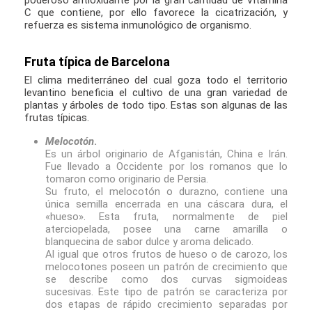
poderoso antioxidante por la gran cantidad de Vitamina
C que contiene, por ello favorece la cicatrización, y
refuerza es sistema inmunológico de organismo.
Fruta típica de Barcelona
El clima mediterráneo del cual goza todo el territorio
levantino beneficia el cultivo de una gran variedad de
plantas y árboles de todo tipo. Estas son algunas de las
frutas típicas.
Melocotón
.
Es un árbol originario de Afganistán, China e Irán.
Fue llevado a Occidente por los romanos que lo
tomaron como originario de Persia.
Su fruto, el melocotón o durazno, contiene una
única semilla encerrada en una cáscara dura, el
«hueso». Esta fruta, normalmente de piel
aterciopelada, posee una carne amarilla o
blanquecina de sabor dulce y aroma delicado.
Al igual que otros frutos de hueso o de carozo, los
melocotones poseen un patrón de crecimiento que
se describe como dos curvas sigmoideas
sucesivas. Este tipo de patrón se caracteriza por
dos etapas de rápido crecimiento separadas por