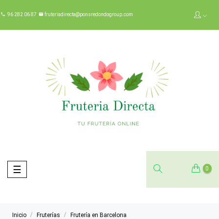
96 282 06 87
fruteriadirecta@ponsredondogroup.com


Navegación
☰
0
de
palanca
Inicio
Fruterías
Frutería en Barcelona