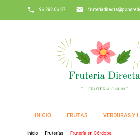


96 282 06 87
fruteriadirecta@ponsre
INICIO
FRUTAS
VERDURAS Y 
Inicio
Fruterías
Frutería en Córdoba