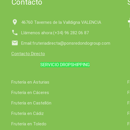
Contacto

46760 Tavernes de la Valldigna VALENCIA

Llámenos ahora:
(+34) 96 282 06 87

Email:
fruteriadirecta@ponsredondogroup.com
Contacto Directo
SERVICIO DROPSHIPPING
Frutería en Asturias
F
Frutería en Cáceres
F
Frutería en Castellón
F
Frutería en Cádiz
F
Frutería en Toledo
F