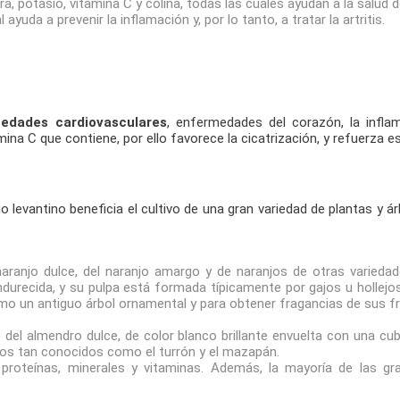
ra, potasio, vitamina C y colina, todas las cuales ayudan a la salud 
ayuda a prevenir la inflamación y, por lo tanto, a tratar la artritis.
medades cardiovasculares
, enfermedades del corazón, la infla
mina C que contiene, por ello favorece la cicatrización, y refuerza
io levantino beneficia el cultivo de una gran variedad de plantas y 
naranjo dulce, del naranjo amargo y de naranjos de otras variedade
recida, y su pulpa está formada típicamente por gajos u hollejos 
omo un antiguo árbol ornamental y para obtener fragancias de sus f
o del almendro dulce, de color blanco brillante envuelta con una c
tos tan conocidos como el turrón y el mazapán.
proteínas, minerales y vitaminas. Además, la mayoría de las gr