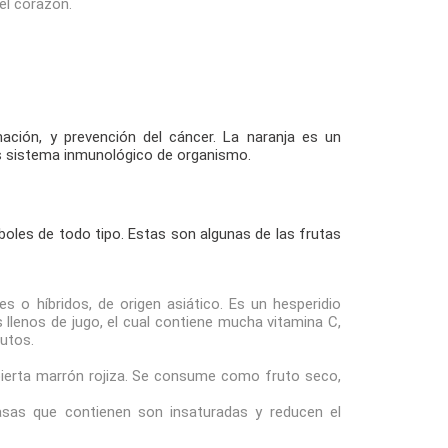
del corazón.
mación, y prevención del cáncer. La naranja es un
 es sistema inmunológico de organismo.
árboles de todo tipo. Estas son algunas de las frutas
s o híbridos, de origen asiático.​ Es un hesperidio
llenos de jugo, el cual contiene mucha vitamina C,
rutos.
ubierta marrón rojiza. Se consume como fruto seco,
asas que contienen son insaturadas y reducen el