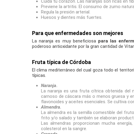
Cuida tu corazón. Las naranjas son ricas en fib
Previene la artritis. El consumo de zumo natural 
Regula la presión arterial.
Huesos y dientes más fuertes.
Para que enfermedades son mejores
La naranja es muy beneficiosa
para las enfer
poderoso antioxidante por la gran cantidad de Vita
Fruta típica de Córdoba
El clima mediterráneo del cual goza todo el territor
típicas.
Naranja
.
La naranja es una fruta cítrica obtenida del 
carnoso de cáscara más o menos gruesa y endu
flavonoides y aceites esenciales. Se cultiva c
Almendra.
La almendra es la semilla comestible del frut
frito y/o salado y también se elaboran produc
Las almendras proporcionan mucha energía, 
colesterol en la sangre.