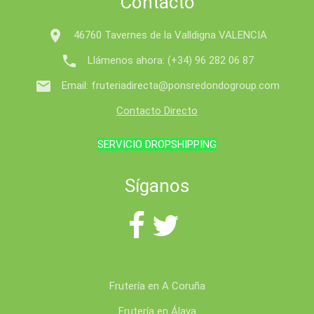
Contacto

46760 Tavernes de la Valldigna VALENCIA

Llámenos ahora:
(+34) 96 282 06 87

Email:
fruteriadirecta@ponsredondogroup.com
Contacto Directo
SERVICIO DROPSHIPPING
Síganos
Frutería en A Coruña
Frutería en Álava