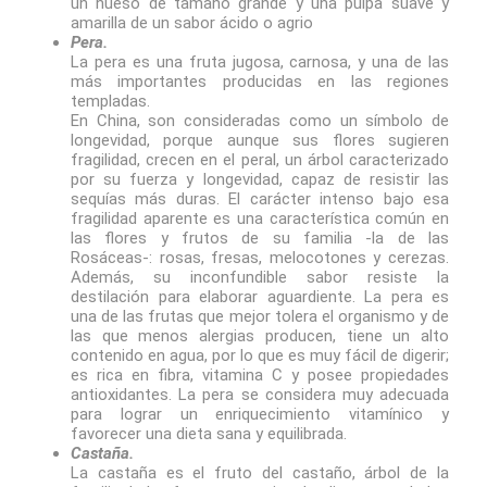
un hueso de tamaño grande y una pulpa suave y
amarilla de un sabor ácido o agrio
Pera.
La pera es una fruta jugosa, carnosa, y una de las
más importantes producidas en las regiones
templadas.
En China, son consideradas como un símbolo de
longevidad, porque aunque sus flores sugieren
fragilidad, crecen en el peral, un árbol caracterizado
por su fuerza y longevidad, capaz de resistir las
sequías más duras. El carácter intenso bajo esa
fragilidad aparente es una característica común en
las flores y frutos de su familia -la de las
Rosáceas-: rosas, fresas, melocotones y cerezas.
Además, su inconfundible sabor resiste la
destilación para elaborar aguardiente. La pera es
una de las frutas que mejor tolera el organismo y de
las que menos alergias producen, tiene un alto
contenido en agua, por lo que es muy fácil de digerir;
es rica en fibra, vitamina C y posee propiedades
antioxidantes. ​La pera se considera muy adecuada
para lograr un enriquecimiento vitamínico y
favorecer una dieta sana y equilibrada.
Castaña.
La castaña es el fruto del castaño, árbol de la