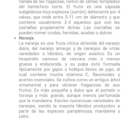
familia de las fagaceae, nativo de climas templados
del hemisferio norte. El fruto es una cápsula
subglobosa muy espinosa (zurrón), dehiscente por 4
valvas, que mide entre 5-11 cm de diámetro y que
contiene usualmente 2-3 aquenios que son las
castañas propiamente dichas. Las castañas se
pueden comer crudas, hervidas, asadas o dulces.
Naranja.
La naranja es una fruta cítrica obtenida del naranjo
dulce, del naranjo amargo y de naranjos de otras
variedades o híbridos, de origen asiático.​ Es un
hesperidio carnoso de cáscara más o menos
gruesa y endurecida, y su pulpa está formada
típicamente por gajos u hollejos llenos de jugo, el
cual contiene mucha vitamina C, flavonoides y
aceites esenciales. Se cultiva como un antiguo árbol
ornamental y para obtener fragancias de sus
frutos. Es más pequeña y dulce que el pomelo o
toronja y más grande, aunque menos perfumada
que la mandarina. Existen numerosas variedades de
naranjas, siendo la mayoría híbridos producidos a
partir de las especies pamplemusa, mandarina y
cidro.