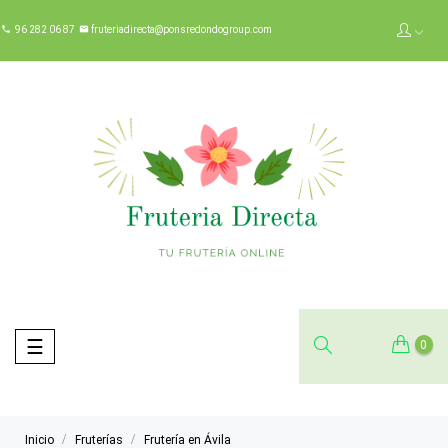
96 282 06 87
fruteriadirecta@ponsredondogroup.com


Navegación
☰
0
de
palanca
Inicio
Fruterías
Frutería en Ávila