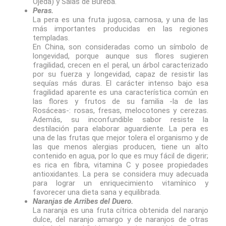
Ojeda) y Salas de Bureba.
Peras.
La pera es una fruta jugosa, carnosa, y una de las
más importantes producidas en las regiones
templadas.
En China, son consideradas como un símbolo de
longevidad, porque aunque sus flores sugieren
fragilidad, crecen en el peral, un árbol caracterizado
por su fuerza y longevidad, capaz de resistir las
sequías más duras. El carácter intenso bajo esa
fragilidad aparente es una característica común en
las flores y frutos de su familia -la de las
Rosáceas-: rosas, fresas, melocotones y cerezas.
Además, su inconfundible sabor resiste la
destilación para elaborar aguardiente. La pera es
una de las frutas que mejor tolera el organismo y de
las que menos alergias producen, tiene un alto
contenido en agua, por lo que es muy fácil de digerir;
es rica en fibra, vitamina C y posee propiedades
antioxidantes. ​La pera se considera muy adecuada
para lograr un enriquecimiento vitamínico y
favorecer una dieta sana y equilibrada.
Naranjas de Arribes del Duero.
La naranja es una fruta cítrica obtenida del naranjo
dulce, del naranjo amargo y de naranjos de otras