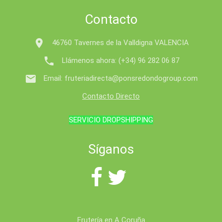
Contacto

46760 Tavernes de la Valldigna VALENCIA

Llámenos ahora:
(+34) 96 282 06 87

Email:
fruteriadirecta@ponsredondogroup.com
Contacto Directo
SERVICIO DROPSHIPPING
Síganos
Frutería en A Coruña