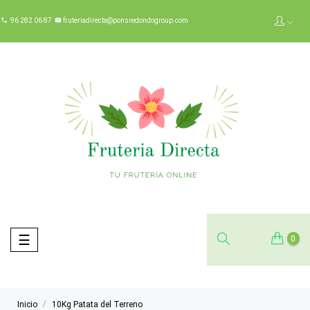
96 282 06 87
fruteriadirecta@ponsredondogroup.com


Navegación
☰
0
de
palanca
Inicio
10Kg Patata del Terreno