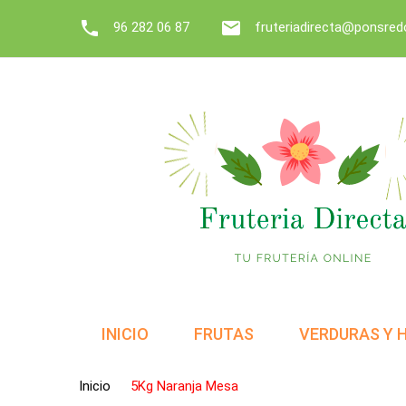


96 282 06 87
fruteriadirecta@ponsre
INICIO
FRUTAS
VERDURAS Y 
Inicio
5Kg Naranja Mesa