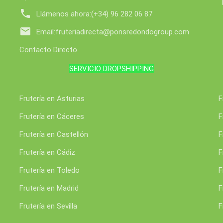

Llámenos ahora:
(+34) 96 282 06 87

Email:
fruteriadirecta@ponsredondogroup.com
Contacto Directo
SERVICIO DROPSHIPPING
Frutería en Asturias
F
Frutería en Cáceres
F
Frutería en Castellón
F
Frutería en Cádiz
F
Frutería en Toledo
F
Frutería en Madrid
F
Frutería en Sevilla
F