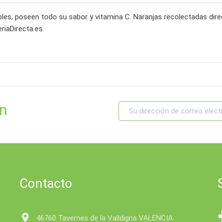
les, poseen todo su sabor y vitamina C. Naranjas recolectadas dire
eriaDirecta.es
ín
Contacto

46760 Tavernes de la Valldigna VALENCIA