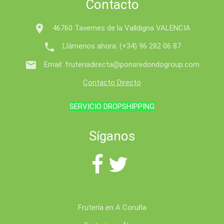
Contacto

46760 Tavernes de la Valldigna VALENCIA

Llámenos ahora:
(+34) 96 282 06 87

Email:
fruteriadirecta@ponsredondogroup.com
Contacto Directo
SERVICIO DROPSHIPPING
Síganos
Frutería en A Coruña